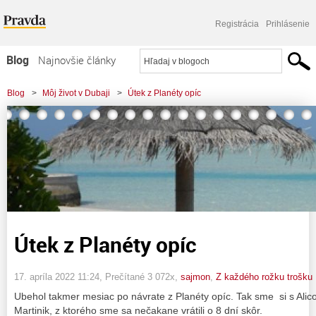
Registrácia
Prihlásenie
Blog
Najnovšie články
Najčítanejšie články
Blog
>
Môj život v Dubaji
>
Útek z Planéty opíc
Najkomentovanejšie články
Zoznam blogov
Komerčné blogy
Útek z Planéty opíc
17. apríla 2022 11:24
, Prečítané 3 072x,
sajmon
,
Z každého rožku trošku
Ubehol takmer mesiac po návrate z Planéty opíc. Tak sme si s Alico
Martinik, z ktorého sme sa nečakane vrátili o 8 dní skôr.