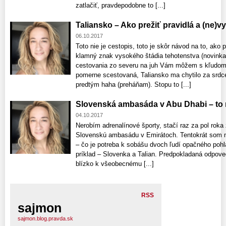
zatlačiť, pravdepodobne to [...]
Taliansko – Ako prežiť pravidlá a (ne)
06.10.2017
Toto nie je cestopis, toto je skôr návod na to, ako 
klamný znak vysokého štádia tehotenstva (novinka
cestovania zo severu na juh Vám môžem s kľudom
pomerne scestovaná, Taliansko ma chytilo za srdce
predtým haha (preháňam). Stopu to [...]
Slovenská ambasáda v Abu Dhabi – to
04.10.2017
Nerobím adrenalínové športy, stačí raz za pol roka
Slovenskú ambasádu v Emirátoch. Tentokrát som 
– čo je potreba k sobášu dvoch ľudí opačného pohla
príklad – Slovenka a Talian. Predpokladaná odpove
blízko k všeobecnému [...]
RSS
sajmon
sajmon.blog.pravda.sk