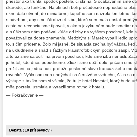
priestor ako truhla, spodok postele, či skriňa. S očakavaním sme otv
škaredé, ale funkčné. Na oknách boli prečudesné nepriedušné plast
okno dalo otvoriť, do miniatúrnej kúpeľne som nazrela len letmo, ke
s návrhom, aby sme išli obzrieť izbu, ktorú som mala dostať predtý
ceste na recepciu sme tipovali, v akom jazyku nám bude smetiar na
a s úškrnom nám podával kľúče od izby na vyššom poschodí, kde s
považovali za dobré znamenie. Medzitým si Marek vybalil jedlo upros
to, s čím prídeme. Bolo mi jasné, že situácia začína byť vážna, keď A
na ukľudnenie a snáď s ťažkým klaustrofobickým pocitom zaspí. V
a to už sme sa ocitli na prvom poschodí, kde sme izbu nenašli. Začí
je hotel, kde dnes pobudneme. Zliezli sme opäť dolu, pričom sme sk
prežiť ani na jednu noc, pretože posledné slovo francúzskeho montá
rovnaké. Vyšla som von nadýchať sa čerstvého vzduchu, Alica so m
výstupe z taxíka som si všimla, že tu je hotel Novotel, ktorý bude u
mňa pozrela, usmiala a vyrazili sme rovno k hotelu.
— Pokračovanie —
Debata ( 10 príspevkov )