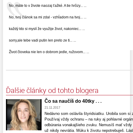
No, máte to v živote naozaj ťažké. A tie hrôzy... ...
No, tvoj článok sa mi zdal - vzhĺadom na tvoj... ...
každý kto si myslí že využije život, nakoniec... ...
sorry,ale tebe vadi putin len preto ze ti... ...
Život človeka nie len o dobrom jedle, ružovom... ...
Ďalšie články od tohto blogera
Čo sa naučíš do 40tky . . .
21.11.2017
Nedávno som oslávila štyridsiatku. Urobila som si
Používaj vždy ochranu – na ruky aj pohlavné orgá
odbúrania vonakajšieho zvuku. Nemusíš mať vždy p
už nikdy nevrátia. Múku k životu nepotrebuješ. Lá