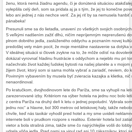
ženu, ktorá nemá žiadnu agendu, či je donútená situáciou atakďalej.
vylepšila celý deň, som sa pridala aj ja s tým, že jej to konečne po
lebo ani jednej z nás nechce veriť. Za jej riť by sa nemusela hanbiť 
pánabeka!
Presunuli sme sa do lietadla, unavení zo všetkých svojich osobných 
S veľkými nadšením zažiť dlhú, ničím nepríjemným neprerušenú do
plnom dobrého jedla, zaslúženého oddychu a poznaním novej kultúr
predošlej vety mám pocit, že moje mentálne nastavenie sa dotýka v
V ideálnej situácii si človek zvykne na to, že môže odísť na dovolenk
dokázal vyrovnať hladinu frustrácie s oddychom a nejeblo mu pri t
načechralo život každej ľudskej bytosti na našej planéte a v mojom 
žijem život, ktorý som si sama mohla vybrať a zariadiť, neviem, do k
Povinným vybavením by musela byť zvieracia kazajka a klietka, nič
nenaordinoval.
Po kratučkom, dvojhodinovom lete do Paríža, sme sa vyhupli na let
zarezervované izby. Kritériom na výber hotela na jednu noc bolo le
z centra Paríža na druhý deň k letu o jednej popoludní. Vybrala som I
jednu noc“ a hlavne, bol 300 metrov od letiskovej haly, takže nebolo
chvíle, keď nás taxikár vyhodil pred hotel a my sme uvideli neklam
internete boli v prudkom rozpore s realitou. Exteriér hotela bol zatia
vietor a bola strašná zima, takže sme čo najrýchlejšie vošli do lob
udrela vôňa jedla. Pred nami sa vinul rad asi 10 zákazníkov, ktorí sa