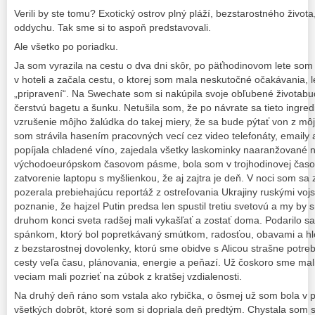
Verili by ste tomu? Exotický ostrov plný pláží, bezstarostného živo
oddychu. Tak sme si to aspoň predstavovali.
Ale všetko po poriadku.
Ja som vyrazila na cestu o dva dni skôr, po päťhodinovom lete som p
v hoteli a začala cestu, o ktorej som mala neskutočné očakávania, 
„pripravení“. Na Swechate som si nakúpila svoje obľubené životabu
čerstvú bagetu a šunku. Netušila som, že po návrate sa tieto ingr
vzrušenie môjho žalúdka do takej miery, že sa bude pýtať von z môj
som strávila hasením pracovných vecí cez video telefonáty, emaily
popíjala chladené víno, zajedala všetky laskominky naaranžované n
východoeurópskom časovom pásme, bola som v trojhodinovej časov
zatvorenie laptopu s myšlienkou, že aj zajtra je deň. V noci som sa
pozerala prebiehajúcu reportáž z ostreľovania Ukrajiny ruskými vo
poznanie, že hajzel Putin predsa len spustil tretiu svetovú a my by
druhom konci sveta radšej mali vykašľať a zostať doma. Podarilo 
spánkom, ktorý bol popretkávaný smútkom, radosťou, obavami a h
z bezstarostnej dovolenky, ktorú sme obidve s Alicou strašne potreb
cesty veľa času, plánovania, energie a peňazí. Už čoskoro sme mali
veciam mali pozrieť na zúbok z kratšej vzdialenosti.
Na druhý deň ráno som vstala ako rybička, o ôsmej už som bola v p
všetkých dobrôt, ktoré som si dopriala deň predtým. Chystala som 