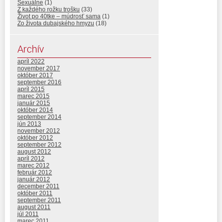
Sexuálne
(1)
Z každého rožku trošku
(33)
Život po 40tke – múdrosť sama
(1)
Zo života dubajského hmyzu
(18)
Archív
apríl 2022
november 2017
október 2017
september 2016
apríl 2015
marec 2015
január 2015
október 2014
september 2014
jún 2013
november 2012
október 2012
september 2012
august 2012
apríl 2012
marec 2012
február 2012
január 2012
december 2011
október 2011
september 2011
august 2011
júl 2011
marec 2011