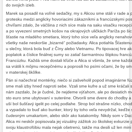
do svojich izieb.
Marek sa posadil na voľné sedačky, my s Alicou sme stáli v rade a
grotesku medzi anglicky hovoriacimi zákazníkmi a francúzskymi posi
chvíľami zdalo, že väčšina z nich síce mala na saku visačku recepci
a po vyvezení smetných košov na okrajových uličkách Paríža po šic
šťastie na mladého smetiara, ktorý toho síce veľa anglicky nenahovor
všetky naše neskoršie „bizarné“ požiadavky. Alica potiahla Šťastenu
u slečny, ktorá bola buď z Číny alebo Vietnamu. Po tipovacej hre ak
poplatok a číslice finálnej sumy so zatiaľ šarmantnou štipkou francú
Francúzku. Každá sme dostali kľúče a Alica si všimla, že sme kaž
sa vrátili k môjmu recepčnému a poprosili ho psími očami, že by sm
v materskej škôlke.
Pán si načechral montérky, niečo si zašveholil popod imaginárne fú
sme mali izby hneď naproti sebe. Vzali sme kufre a už sme kráčal
nám zazdalo, že je čudné, že nejdeme výťahom, ale po desiatich m
sto euro sme ubytovaní v suteréne. Otvorili sme dvere do chodby a
uší bol šušťavý igelit po celej podlahe. Strop bol strašne nízko, ch
a vypadalo to buď ako bunker, ktorý by toho veľa nevydržal, keďže
čudesným umakartom, alebo skôr ako katakomby. Nikdy som v Dach
Alica mi neskôr popisovala jej vizuálny zážitok zo školskej exkurzi
svoju klaustrofóbiu mala nejak ošetrenú, takže ma desili už len mini