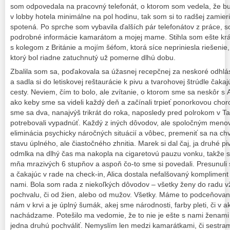
som odpovedala na pracovný telefonát, o ktorom som vedela, že bu
v lobby hotela minimálne na pol hodinu, tak som si to radšej zamieri
spotená. Po sprche som vybavila ďalších pár telefonátov z práce, 
podrobné informácie kamarátom a mojej mame. Stihla som ešte krát
s kolegom z Británie a mojím šéfom, ktorá síce nepriniesla riešenie,
ktorý bol riadne zatuchnutý už pomerne dlhú dobu.
Zbalila som sa, poďakovala sa úžasnej recepčnej za neskoré odhlás
a sadla si do letiskovej reštaurácie k pivu a tvarohovej štrúdle čak
cesty. Neviem, čím to bolo, ale zvítanie, o ktorom sme sa neskôr s A
ako keby sme sa videli každý deň a začínali trpieť ponorkovou chor
sme sa dva, nanajvýš trikrát do roka, naposledy pred polrokom v Ta
potrebovali vypadnúť. Každý z iných dôvodov, ale spoločným meno
eliminácia psychicky náročných situácií a vôbec, premeniť sa na chv
stavu úplného, ale čiastočného zhnitia. Marek si dal čaj, ja druhé p
odmlka na dlhý čas ma nakopla na cigaretovú pauzu vonku, takže sm
mňa mrazivých 6 stupňov a aspoň čo-to sme si povedali. Presunuli
a čakajúc v rade na check-in, Alica dostala nefalšovaný kompliment 
nami. Bola som rada z niekoľkých dôvodov – všetky ženy do radu 
pochvalu, či od žien, alebo od mužov. Všetky. Máme to podceňovan
nám v krvi a je úplný šumák, akej sme národnosti, farby pleti, či v 
nachádzame. Potešilo ma vedomie, že to nie je ešte s nami ženam
jedna druhú pochváliť. Nemyslím len medzi kamarátkami, či sestram